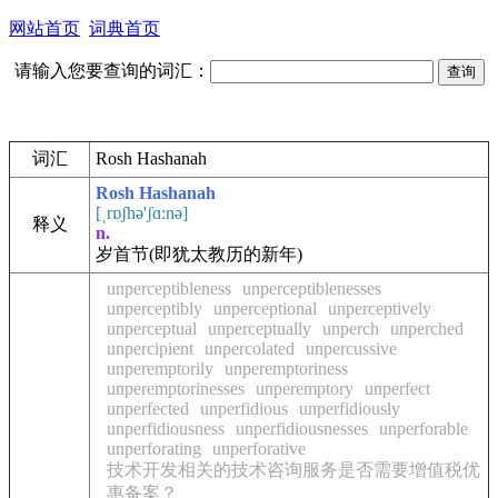
网站首页
词典首页
请输入您要查询的词汇：
词汇
Rosh Hashanah
Rosh Hashanah
[ˌrɒʃhə'ʃɑ:nə]
释义
n.
岁首节
(即犹太教历的新年)
unperceptibleness
unperceptiblenesses
unperceptibly
unperceptional
unperceptively
unperceptual
unperceptually
unperch
unperched
unpercipient
unpercolated
unpercussive
unperemptorily
unperemptoriness
unperemptorinesses
unperemptory
unperfect
unperfected
unperfidious
unperfidiously
unperfidiousness
unperfidiousnesses
unperforable
unperforating
unperforative
技术开发相关的技术咨询服务是否需要增值税优
惠备案？