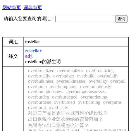
网站首页
词典首页
请输入您要查询的词汇：
词汇
rostellar
rostellar
adj.
释义
rostellum的派生词
overbrutalized
overbrutalizes
overbrutalizing
overbrutally
overbudget
overbuild
overbulkily
overbulkiness
overbulkinesses
overbulky
overbull
overbump
overbumptious
overbumptiously
overbumptiousness
overbumptiousnesses
overburden
overburdened
overburdening
overburdens
overburned
overburning
overburns
overburnt
overbusily
对进口产品是否征收城市维护建设税？
出口退税企业怎么缴纳教育费附加？
免退办法出口退税怎么计算？