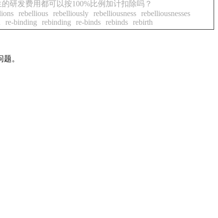
的研发费用都可以按100%比例加计扣除吗？
lions
rebellious
rebelliously
rebelliousness
rebelliousnesses
d
re-binding
rebinding
re-binds
rebinds
rebirth
问题。