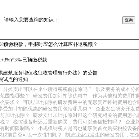
请输入您要查询的知识：
3%预缴税款，申报时应怎么计算应补退税额？
+3%)*3%-已预缴税款
供建筑服务增值税征收管理暂行办法》的公告
税试点的通知
分摊支出可以在企业所得税税前扣除吗？
涉及劳务的成本分
范围指哪些？
研发费用加计扣除优惠中，作为其他相关费用扣
么要求？
可以加计扣除的研发费用中的无形资产摊销费用包含
享受加计扣除优惠的研发费用包括哪几类？
企业发生研究开发
前加计扣除？
研发支出加计扣除时跟这个研究相关的费用怎么
税？
税控设备归还后重新购买，费用可以全额抵扣吗？
企业
有时间限制吗？
小规模纳税人是否也能享受首次购买税控设备
得税税前是否可以一次性扣除？
制造业企业发生的研发费用，在