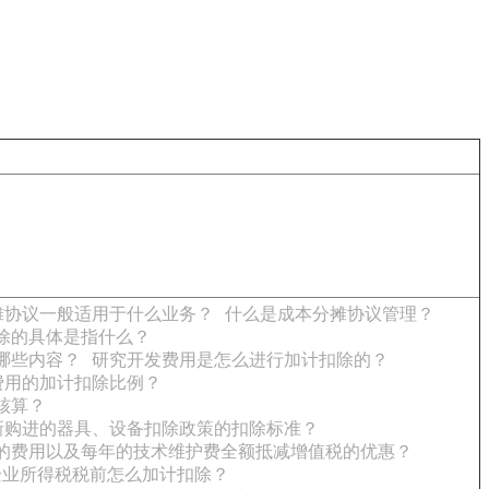
摊协议一般适用于什么业务？
什么是成本分摊协议管理？
除的具体是指什么？
哪些内容？
研究开发费用是怎么进行加计扣除的？
费用的加计扣除比例？
核算？
新购进的器具、设备扣除政策的扣除标准？
的费用以及每年的技术维护费全额抵减增值税的优惠？
企业所得税税前怎么加计扣除？