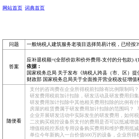
网站首页
词典首页
问题
一般纳税人建筑服务老项目选择简易计税，已经按
应补退税额=(全部价款和价外费用-支付的分包款) /(1
依据：
答案
国家税务总局 关于发布《纳税人跨县（市、区）提
财政部 国家税务总局关于全面推开营业税改征增值
支付的咨询费在企业所得税前扣除有比例限制吗？
研发费用税前加计扣除，研发活动及研发费用归集
研发费用加计扣除中其他相关费用扣除的比例有什
房屋的租赁费属于研发费用加计扣除的范围吗？
企业开展研发活动中实际发生的研发费用，如何税
随便看
二次购买税控设备所支付的费用是否可以抵减增值
增值税税控系统专用设备购买费用和维护费用抵减
单位今年新购入一台价值600万的设备，企业所