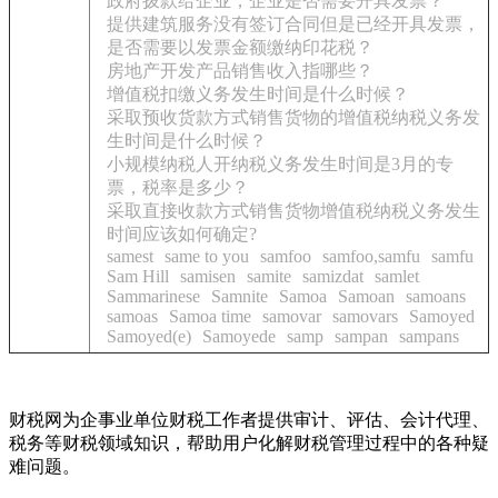
政府拨款给企业，企业是否需要开具发票？
提供建筑服务没有签订合同但是已经开具发票，
是否需要以发票金额缴纳印花税？
房地产开发产品销售收入指哪些？
增值税扣缴义务发生时间是什么时候？
采取预收货款方式销售货物的增值税纳税义务发
生时间是什么时候？
小规模纳税人开纳税义务发生时间是3月的专
票，税率是多少？
采取直接收款方式销售货物增值税纳税义务发生
时间应该如何确定?
samest
same to you
samfoo
samfoo,samfu
samfu
Sam Hill
samisen
samite
samizdat
samlet
Sammarinese
Samnite
Samoa
Samoan
samoans
samoas
Samoa time
samovar
samovars
Samoyed
Samoyed(e)
Samoyede
samp
sampan
sampans
财税网为企事业单位财税工作者提供审计、评估、会计代理、
税务等财税领域知识，帮助用户化解财税管理过程中的各种疑
难问题。