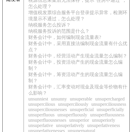
税源信息采集后无法保存，提示“住房不通过”，
怎么处理？
增值税发票综合服务平台登录提示异常，检测环
境显示不通过，怎么处理？
纳税服务怎么投诉？
纳税服务投诉的范围是什么？
财务会计中，如何编制现金流量表?
财务会计中，采用直接法编制现金流量有什么优
点？
财务会计中，经营活动产生现金流量怎么编制？
财务会计中，投资活动产生的现金流量怎么编
制？
财务会计中，筹资活动产生的现金流量怎么编
制？
财务会计中，汇率变动对现金及现金等价物有什
么影响？
unsunniest
unsunny
unsuperable
unsupercharged
unsupercilious
unsuperciliously
unsuperciliousness
unsuperciliousnesses
unsuperficial
unsuperficially
unsuperfluous
unsuperfluously
unsuperfluousness
unsuperfluousnesses
unsuperior
unsuperiorly
unsuperlative
unsuperlatively
unsuperlativeness
unsuperlativenesses
unsupernatural