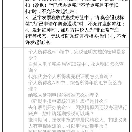
扣（改退）”“已代办退税”“不予退税且不予抵
扣”时，不允许发起红冲；
3、蓝字发票税收优惠类标签中，“冬奥会退税标
签”为“已申请冬奥会退税”时，不允许发起冲红；
4、发起红冲时，如对方纳税人为“非正常”“注
销”等状态、无法登陆系统进行相关操作时，不允
许发起红冲。
个人所得税web端中，完税证明文档的密码是多
少？
自然人电子税务局WEB端中，收入明细怎么查
询？
代扣代缴个人所得税完税证明怎么查询？
个人所得税APP中，综合所得年度汇算怎么办
理？
纳税人延期申报的核准怎么办理？
《延期申报申请核准表》表样是什么？
去年底刚开办的企业，因疫情原因还没办理银行
账户，想申请延期报税可以吗？
疫情期间，按次申报的非居民纳税人、扣缴义务
人有申报困难的，可以申请延期申报？