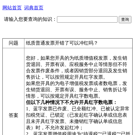
网站首页
词典首页
请输入您要查询的知识：
问题
纸质普通发票开错了可以冲红吗？
您好，如果您开具的为纸质增值税发票，发生销
货退回、开票有误、应税服务中止等情形但不符
合发票作废条件，或者因销货部分退回及发生销
售折让，可以按照规定开具红字发票。
如果您开具的为电子增值税发票或者数电票，发
生销货退回、开票有误、服务中止、销售折让等
情形，可以按规定开具红字数电票。
但以下几种情况下不允许开具红字数电票：
1、蓝字发票已作废、已全额红冲、已被认定异常
扣税凭证、已锁定（已发起红字确认单或信息表
答案
且未开具红字发票、未撤销红字确认单或信息
表）时，不允许发起红冲；
2、蓝字发票增值税用途为“待退税”“已退税”“已抵