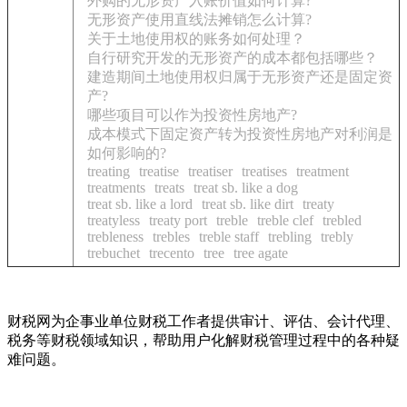
外购的无形资产入账价值如何计算?
无形资产使用直线法摊销怎么计算?
关于土地使用权的账务如何处理？
自行研究开发的无形资产的成本都包括哪些？
建造期间土地使用权归属于无形资产还是固定资
产?
哪些项目可以作为投资性房地产?
成本模式下固定资产转为投资性房地产对利润是
如何影响的?
treating
treatise
treatiser
treatises
treatment
treatments
treats
treat sb. like a dog
treat sb. like a lord
treat sb. like dirt
treaty
treatyless
treaty port
treble
treble clef
trebled
trebleness
trebles
treble staff
trebling
trebly
trebuchet
trecento
tree
tree agate
财税网为企事业单位财税工作者提供审计、评估、会计代理、
税务等财税领域知识，帮助用户化解财税管理过程中的各种疑
难问题。