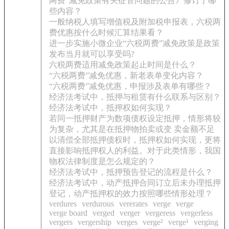
两费”减免政策有关征管问题的公告》修订了哪
些内容？
一般纳税人填写增值税及附加税申报表，六税两
费优惠按什么时候汇算结果看？
进一步实施小微企业“六税两费”减免政策是政策
发布当月就可以享受吗?
六税两费适用减免政策起止时间是什么？
“六税两费”减免优惠，新老表单变化内容？
“六税两费”减免优惠，申报涉及表单有哪些？
经济法考试中，抵押与租赁有什么联系与区别？
经济法考试中，抵押权如何实现？
若同一抵押财产为数项债权设定抵押，情形将较
为复杂，尤其是在抵押物拍卖或变 卖金额不足
以清偿全部抵押债权时，抵押权如何实现，更将
直接影响抵押权人的利益。对于此类情形，我国
物权法律制度是怎么规定的？
经济法考试中，抵押预告登记的流程是什么？
经济法考试中，动产抵押合同订立后未办理抵押
登记，动产抵押权的效力按照哪些情形处理？
verdures
verdurous
vererates
verge
verge
verge board
verged
verger
vergeress
vergerless
vergers
vergership
verges
verge²
verge¹
verging